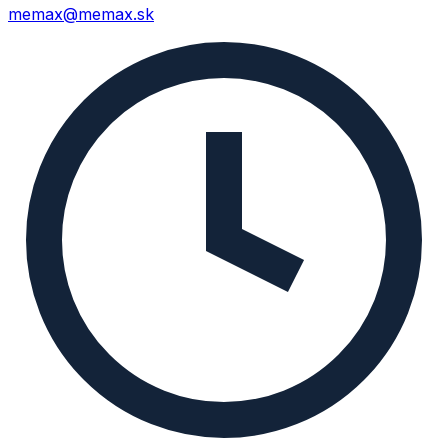
memax@memax.sk