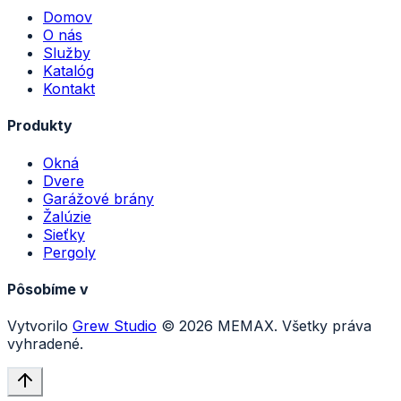
Domov
O nás
Služby
Katalóg
Kontakt
Produkty
Okná
Dvere
Garážové brány
Žalúzie
Sieťky
Pergoly
Pôsobíme v
Vytvorilo
Grew Studio
©
2026
MEMAX. Všetky práva
vyhradené.